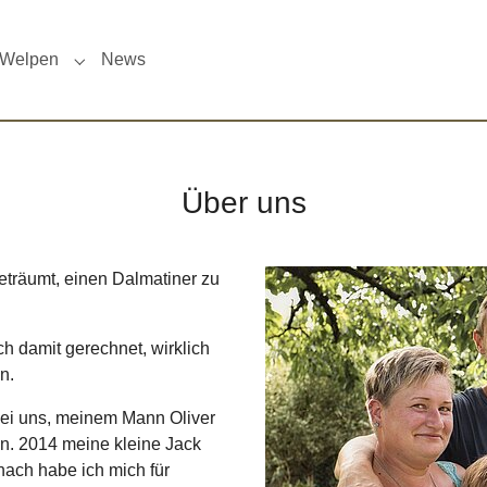
Welpen
News
menu for "Zucht"
Submenu for "Welpen"
Über uns
Show larger version
träumt, einen Dalmatiner zu
ich damit gerechnet, wirklich
n.
bei uns, meinem Mann Oliver
n. 2014 meine kleine Jack
nach habe ich mich für