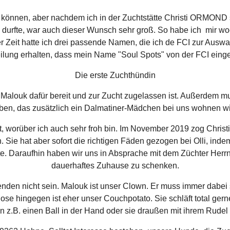
en können, aber nachdem ich in der Zuchtstätte Christi ORMOND s
en durfte, war auch dieser Wunsch sehr groß. So habe ich mir
 Zeit hatte ich drei passende Namen, die ich de FCI zur Ausw
eilung erhalten, dass mein Name "Soul Spots" von der FCI eing
Die erste Zuchthündin
Malouk dafür bereit und zur Zucht zugelassen ist. Außerdem m
ben, das zusätzlich ein Dalmatiner-Mädchen bei uns wohnen wi
nt, worüber ich auch sehr froh bin. Im November 2019 zog Chr
n. Sie hat aber sofort die richtigen Fäden gezogen bei Olli, in
llte. Daraufhin haben wir uns in Absprache mit dem Züchter Her
dauerhaftes Zuhause zu schenken.
nden nicht sein. Malouk ist unser Clown. Er muss immer dabei se
Rose hingegen ist eher unser Couchpotato. Sie schläft total ger
 z.B. einen Ball in der Hand oder sie draußen mit ihrem Rudel i