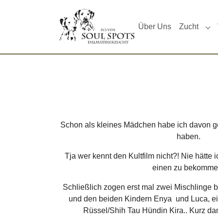
Skip to main navigation
Zum Hauptinhalt springen
Skip to page footer
(current)
Über Uns
Zucht
Sub
Schon als kleines Mädchen habe ich davon ge
haben.
Tja wer kennt den Kultfilm nicht?! Nie hätte 
einen zu bekomme
Schließlich zogen erst mal zwei Mischlinge 
und den beiden Kindern Enya und Luca, ei
Rüssel/Shih Tau Hündin Kira.. Kurz da